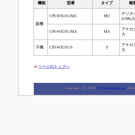
機能
型番
タイプ
概
デジタ
CPI-WX101/MU
MU
(USB)
親機
アナロ
CPI-WX101/MA
MA
力
アナロ
子機
CPI-WX101/S
S
力
ページのトップへ
Copyright（C）2023
CPI Technologies,Inc
. A