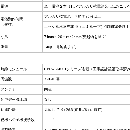
電源
単４電池２本（1.5Vアルカリ乾電池又は1.2Vニ
アルカリ乾電池 ７時間30分以上
電池動作時間
（参考）
ニッケル水素充電池（エネループ）6時間30分以上
寸法
74mm×120ｍｍ×24mm(突起物を除く)
重量
140g（電池含まず）
無線モジュール
CPI-WAM001シリーズ搭載（工事設計認証取得済
周波数
2.4GHz帯
アンテナ
内蔵
音声データ圧縮
なし
到達距離
見通しで10m程度(使用環境に依存)
親機への子機接続数
１～４