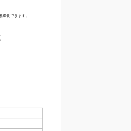
が無線化できます。
。
。