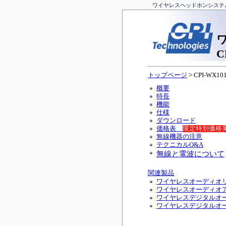
ワイヤレスヘッドホンシステム 
C
トップページ
> CPI-WX10
概要
特長
機能
仕様
ダウンロード
価格表
限定特別価格実
無線機器の注意
テクニカルQ&A
無線と電波について
関連製品
ワイヤレスオーディオリピー
ワイヤレスオーディオアダプ
ワイヤレスデジタルオーデ
ワイヤレスデジタルオーデ