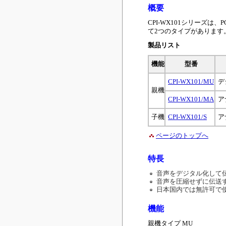
概要
CPI-WX101シリー
て2つのタイプがあります
製品リスト
機能
型番
CPI-WX101/MU
デ
親機
CPI-WX101/MA
ア
子機
CPI-WX101/S
ア
ページのトップへ
特長
音声をデジタル化して
音声を圧縮せずに伝送
日本国内では無許可で
機能
親機タイプ MU