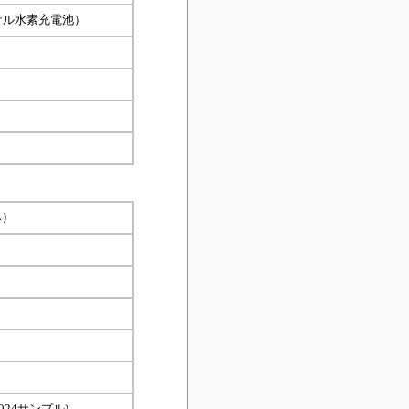
ッケル水素充電池）
み）