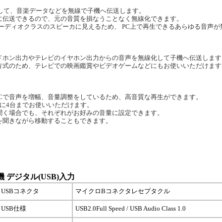
続して、音楽データなどを無線で子機へ伝送します。
に伝送できるので、元の音質を損なうことなく無線化できます。
USBオーディオクラスのスピーカに見えるため、 PC上で再生できるあらゆる音声
ドホン出力やテレビのイヤホン出力からの音声を無線化して子機へ伝送します
方式のため、テレビでの映画鑑賞やビデオゲームなどにもお使いいただけます
ICで音声を増幅、音量調整をしているため、高音質な再生ができます。
に4台までお使いいただけます。
聞く場合でも、それぞれがお好みの音量に設定できます。
を聞きながら移動することもできます。
親機 デジタル(USB)入力
USBコネクタ
マイクロBコネクタレセプタクル
USB仕様
USB2.0Full Speed / USB Audio Class 1.0