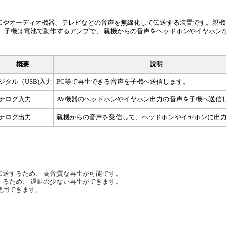
ズは、PCやオーディオ機器、テレビなどの音声を無線化して伝送する装置です。親
。子機は電池で動作するアンプで、 親機からの音声をヘッドホンやイヤホン
概要
説明
ジタル（USB)入力
PC等で再生できる音声を子機へ送信します。
ナログ入力
AV機器のヘッドホンやイヤホン出力の音声を子機へ送信
ナログ出力
親機からの音声を受信して、ヘッドホンやイヤホンに出
伝送するため、 高音質な再生が可能です。
するため、 遅延の少ない再生ができます。
使用できます。