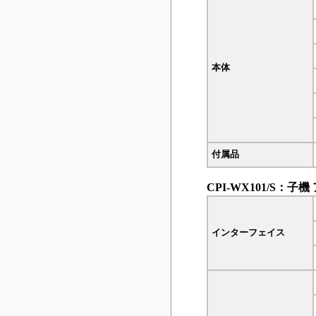
本体
付属品
CPI-WX101/S：子
インターフェイス