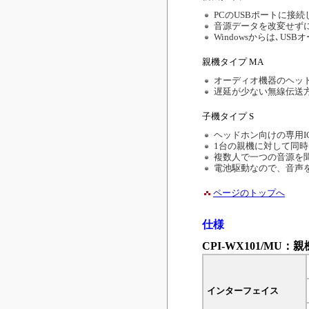
PCのUSBポートに接
音源データを改変せず
Windowsからは､
親機タイプ MA
オーディオ機器のヘッ
遅延が少ない無線伝送
子機タイプ S
ヘッドホン向けの専用
1台の親機に対して同時
複数人で一つの音源を
電池駆動なので、音声
ページのトップへ
仕様
CPI-WX101/MU：
インターフェイス