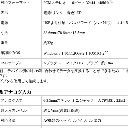
*1
対応フォーマット
PCMステレオ 16ビット 32/44.1/48kHz
表示
電源/リンク：青色LED
電源
USBより供給 バスパワード（ハブ対応） 4.4～5.2
寸法
38.6mm×78.6mm×15.5mm
重量
約32g
*2
確認済みOS
Windows 8.1,10,11,iOS9.2.1, iOS16.1.2
USBケーブル
Aプラグ － マイクロB プラグ 約1.8m
フトは、デバイス側の能力値に合わせてデータを変換することができるため、こ
です。
ラアダプタを使用して接続します。
：親機 アナログ入力
アナログ入力
Φ3.5mmステレオミニジャック 入力抵抗：22kΩ
最大入力レベル
約１Vrms(過電圧保護)
対応音源
AV機器のヘッドホン/イヤホン出力