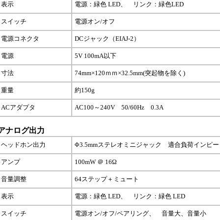
表示
電源：緑色 LED、 リンク：緑色LED
スイッチ
電源オン/オフ
電源コネクタ
DCジャック（EIAJ-2）
電源
5V 100mA以下
寸法
74mm×120ｍｍ×32.5mm(突起物を除く)
重量
約150g
ACアダプタ
AC100～240V 50/60Hz 0.3A
機 アナログ出力
ヘッドホン出力
Φ3.5mmステレオミニジャック 適合負荷インピー
アンプ
100mW ＠ 16Ω
音量調整
64ステップ＋ミュート
表示
電源：緑色 LED、 リンク：緑色 LED
スイッチ
電源オン/オフ/ペアリング、 音量大、音量小