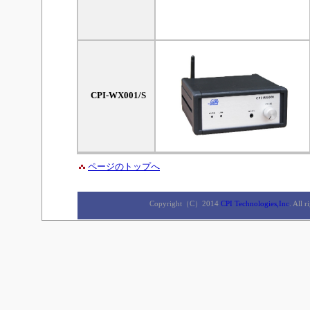
CPI-WX001/S
ページのトップへ
Copyright（C）2014
CPI Technologies,Inc
. A