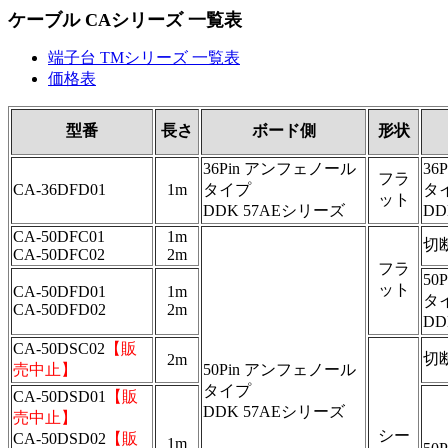
ケーブル CAシリーズ 一覧表
端子台 TMシリーズ 一覧表
価格表
型番
長さ
ボード側
形状
36Pin アンフェノール
36
フラ
CA-36DFD01
1m
タイプ
タ
ット
DDK 57AEシリーズ
DD
CA-50DFC01
1m
切
CA-50DFC02
2m
フラ
50
ット
CA-50DFD01
1m
タ
CA-50DFD02
2m
DD
CA-50DSC02
【販
切
2m
売中止】
50Pin アンフェノール
タイプ
CA-50DSD01
【販
DDK 57AEシリーズ
売中止】
シー
CA-50DSD02
【販
1m