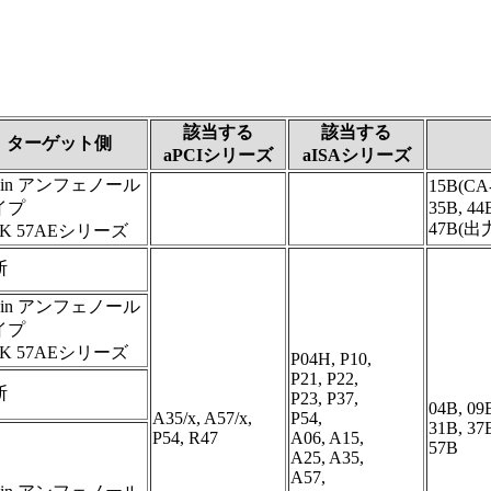
該当する
該当する
ターゲット側
aPCIシリーズ
aISAシリーズ
Pin アンフェノール
15B(C
イプ
35B, 44
47B(
K 57AEシリーズ
断
Pin アンフェノール
イプ
K 57AEシリーズ
P04H, P10,
P21, P22,
断
P23, P37,
04B, 09
A35/x, A57/x,
P54,
31B, 37
P54, R47
A06, A15,
57B
A25, A35,
A57,