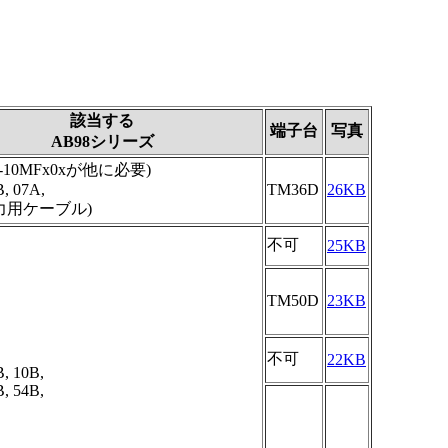
該当する
端子台
写真
AB98シリーズ
A-10MFx0xが他に必要)
B, 07A,
TM36D
26KB
出力用ケーブル)
不可
25KB
TM50D
23KB
不可
22KB
B, 10B,
B, 54B,