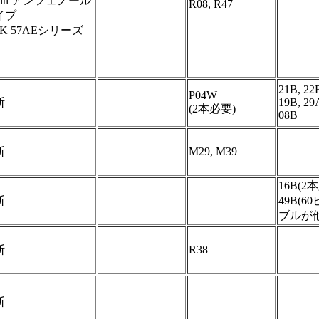
Pin アンフェノール
R08, R47
イプ
K 57AEシリーズ
21B, 22
P04W
断
19B, 29
(2本必要)
08B
断
M29, M39
16B(2
断
49B(6
ブルが
断
R38
断