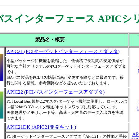
Iバスインターフェース APICシ
製品名・概要
APIC21 (PCIターゲットインターフェースアダプタ)
小型パッケージに機能を凝縮した、低価格で長期間の安定供給が
可能な当社オリジナルのPCIターゲットインターフェースアダプタ
です。
ISAバス製品をPCIバス製品に設計変更する際などに最適です。移
行に関する情報、参考回路などを提供いたしております。
APIC22 (PCIバスインターフェースアダプタ)
PCI Local Bus 規格2.2マスタ/ターゲット機能に準拠し、ローカルバ
ス幅32bit/3.3V/マスタ転送/ホットスワップに対応しています。
(
画像処理やメモリボード等、高速・大容量のデータ入出力を実現
できます。
APIC21DK (APIC21開発キット)
AP
PCIターゲットインターフェースアダプタ「APIC21」の性能と手軽